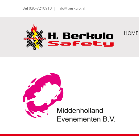
Ga
Bel 030-7210910
|
info@berkulo.nl
naar
inhoud
HOME